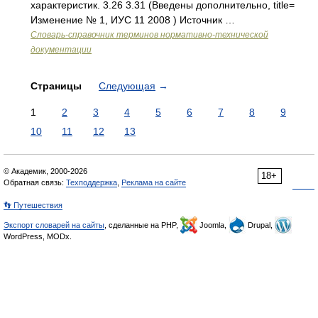
характеристик. 3.26 3.31 (Введены дополнительно, title=
Изменение № 1, ИУС 11 2008 ) Источник …
Словарь-справочник терминов нормативно-технической
документации
Страницы
Следующая
→
1
2
3
4
5
6
7
8
9
10
11
12
13
© Академик, 2000-2026
18+
Обратная связь:
Техподдержка
,
Реклама на сайте
👣 Путешествия
Экспорт словарей на сайты
, сделанные на PHP,
Joomla,
Drupal,
WordPress, MODx.