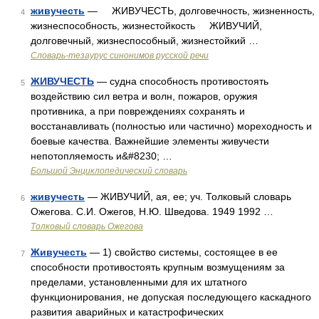
живучесть
— ЖИВУЧЕСТЬ, долговечность, жизненность,
4
жизнеспособность, жизнестойкость ЖИВУЧИЙ,
долговечный, жизнеспособный, жизнестойкий …
Словарь-тезаурус синонимов русской речи
ЖИВУЧЕСТЬ
— судна способность противостоять
5
воздействию сил ветра и волн, пожаров, оружия
противника, а при повреждениях сохранять и
восстанавливать (полностью или частично) мореходность и
боевые качества. Важнейшие элементы живучести
непотопляемость и&#8230; …
Большой Энциклопедический словарь
живучесть
— ЖИВУЧИЙ, ая, ее; уч. Толковый словарь
6
Ожегова. С.И. Ожегов, Н.Ю. Шведова. 1949 1992 …
Толковый словарь Ожегова
Живучесть
— 1) свойство системы, состоящее в ее
7
способности противостоять крупным возмущениям за
пределами, установленными для их штатного
функционирования, не допуская последующего каскадного
развития аварийных и катастрофических